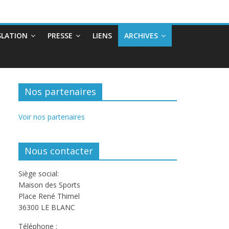
SLATION
PRESSE
LIENS
ARCHIVES
Nos partenaires
Voir nos partenaires
Nous contacter
Siège social:
Maison des Sports
Place René Thimel
36300 LE BLANC
Téléphone :